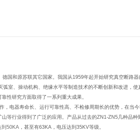
。
、德国和原苏联其它国家。我国从1959年起开始研究真空断路器
空灭弧室、操动机构、绝缘水平等制造技术的不断创新和改进，使
可靠性研究方面取得了一系列重大成果。
作，电器寿命长、运行可靠性高、不检修周期长的优势，在当今
山等行业得到了广泛的应用。产品从过去的ZN1-ZN5几种品种
到50KA
，甚至有63KA，电压达到35KV等级。