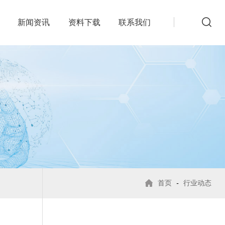
新闻资讯
资料下载
联系我们
首页
-
行业动态