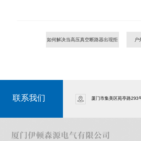
如何解决当高压真空断路器出现拒
户
合的问题？该如何解决？
联系我们
厦门市集美区苑亭路293