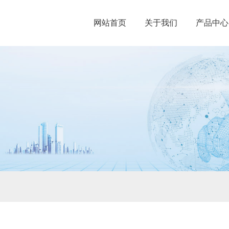
网站首页
关于我们
产品中心