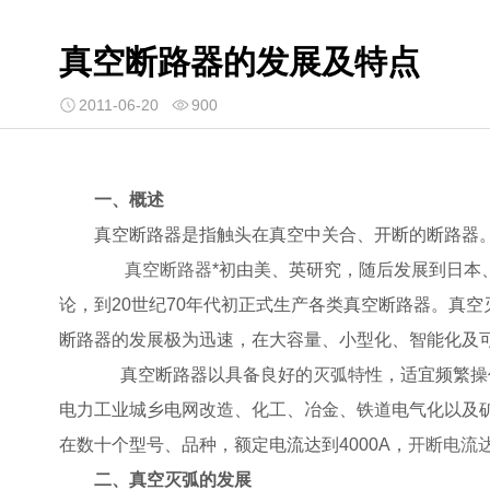
真空断路器的发展及特点
2011-06-20
900
一、概述
真空断路器是指触头在真空中关合、开断的断路器
真空断路器
*初由美、英研究，随后发展到日本
论，到20世纪70年代初正式生产各类真空断路器。真
断路器的发展极为迅速，在大容量、小型化、智能化及
真空断路器以具备良好的灭弧特性，适宜频繁操
电力工业城乡电网改造、化工、冶金、铁道电气化以及矿
在数十个型号、品种，额定电流达到4000A，
开断电流达
二、真空灭弧的发展