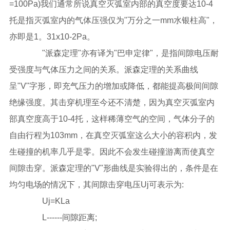
=100Pa)我们通常所说真空灭弧室内部的真空度要达10-4
托是指灭弧室内的气体压强仅为"万分之一mm水银柱高"，
亦即是1。31x10-2Pa。
"派森定理"亦有译为"巴申定律"，是指间隙电压耐
受强度与气体压力之间的关系。派森定理的关系曲线
呈"V"字形，即充气压力的增加或降低，都能提高极间间隙
绝缘强度。其击穿机理至今还不清楚，因为真空灭弧室内
部真空度高于10-4托，这样稀薄空气的空间，气体分子的
自由行程为103mm，在真空灭弧室这么大小的容积内，发
生碰撞的机率几乎是零。因此不会发生碰撞游离而使真空
间隙击穿。派森定理的"V"形曲线是实验得出的，条件是在
均匀电场的情况下，其间隙击穿电压Uj可表示为:
Uj=KLa
L------间隙距离;