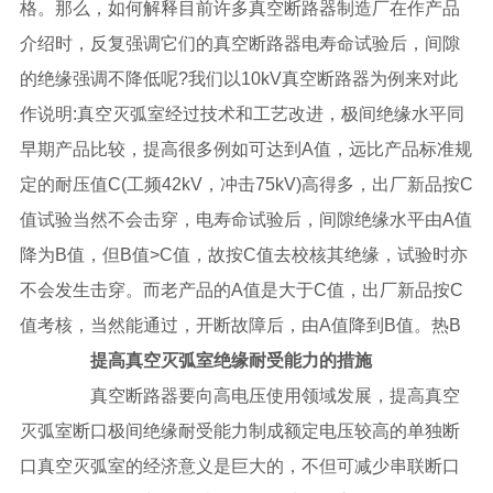
格。那么，如何解释目前许多真空断路器制造厂在作产品
介绍时，反复强调它们的真空断路器电寿命试验后，间隙
的绝缘强调不降低呢?我们以10kV真空断路器为例来对此
作说明:真空灭弧室经过技术和工艺改进，极间绝缘水平同
早期产品比较，提高很多例如可达到A值，远比产品标准规
定的耐压值C(工频42kV，冲击75kV)高得多，出厂新品按C
值试验当然不会击穿，电寿命试验后，间隙绝缘水平由A值
降为B值，但B值>C值，故按C值去校核其绝缘，试验时亦
不会发生击穿。而老产品的A值是大于C值，出厂新品按C
值考核，当然能通过，开断故障后，由A值降到B值。热B
提高真空灭弧室绝缘耐受能力的措施
真空断路器要向高电压使用领域发展，提高真空
灭弧室断口极间绝缘耐受能力制成额定电压较高的单独断
口真空灭弧室的经济意义是巨大的，不但可减少串联断口