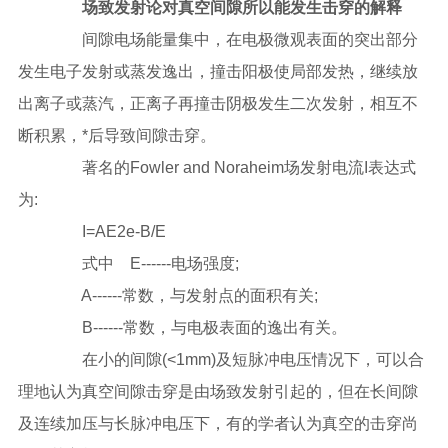
场致发射论对真空间隙所以能发生击穿的解释
间隙电场能量集中，在电极微观表面的突出部分
发生电子发射或蒸发逸出，撞击阳极使局部发热，继续放
出离子或蒸汽，正离子再撞击阴极发生二次发射，相互不
断积累，*后导致间隙击穿。
著名的Fowler and Noraheim场发射电流I表达式
为:
I=AE2e-B/E
式中 E------电场强度;
A------常数，与发射点的面积有关;
B------常数，与电极表面的逸出有关。
在小的间隙(<1mm)及短脉冲电压情况下，可以合
理地认为真空间隙击穿是由场致发射引起的，但在长间隙
及连续加压与长脉冲电压下，有的学者认为真空的击穿尚