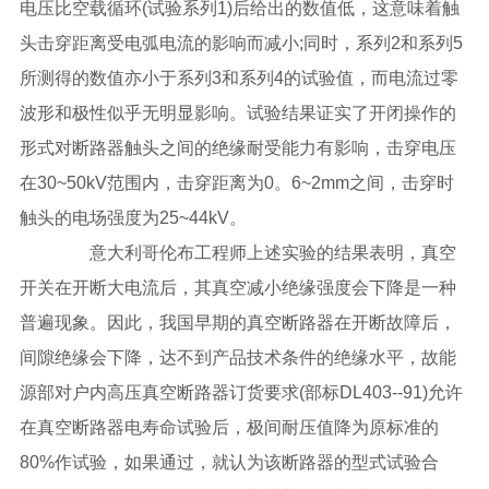
电压比空载循环(试验系列1)后给出的数值低，这意味着触
头击穿距离受电弧电流的影响而减小;同时，系列2和系列5
所测得的数值亦小于系列3和系列4的试验值，而电流过零
波形和极性似乎无明显影响。试验结果证实了开闭操作的
形式对断路器触头之间的绝缘耐受能力有影响，击穿电压
在30~50kV范围内，击穿距离为0。6~2mm之间，击穿时
触头的电场强度为25~44kV。
意大利哥伦布工程师上述实验的结果表明，真空
开关在开断大电流后，其真空减小绝缘强度会下降是一种
普遍现象。因此，我国早期的真空断路器在开断故障后，
间隙绝缘会下降，达不到产品技术条件的绝缘水平，故能
源部对户内高压真空断路器订货要求(部标DL403--91)允许
在真空断路器电寿命试验后，极间耐压值降为原标准的
80%作试验，如果通过，就认为该断路器的型式试验合