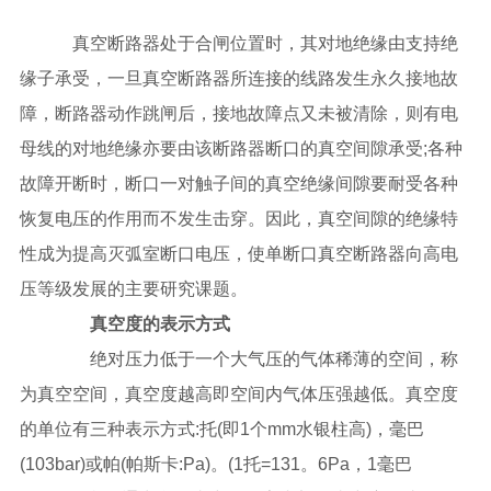
真空断路器处于合闸位置时，其对地绝缘由支持绝
缘子承受，一旦真空断路器所连接的线路发生永久接地故
障，断路器动作跳闸后，接地故障点又未被清除，则有电
母线的对地绝缘亦要由该断路器断口的真空间隙承受;各种
故障开断时，断口一对触子间的真空绝缘间隙要耐受各种
恢复电压的作用而不发生击穿。因此，真空间隙的绝缘特
性成为提高灭弧室断口电压，使单断口真空断路器向高电
压等级发展的主要研究课题。
真空度的表示方式
绝对压力低于一个大气压的气体稀薄的空间，称
为真空空间，真空度越高即空间内气体压强越低。真空度
的单位有三种表示方式:托(即1个mm水银柱高)，毫巴
(103bar)或帕(帕斯卡:Pa)。(1托=131。6Pa，1毫巴