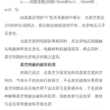
a------间隙系数(间隙<5mm时a=1，>5mm时，
a=0。5)
由派森定理的"V"形关系曲线中看出，当真空度达
103托时出现拐点，拐点附近曲线变得平坦，击穿电压几乎
无变化。
当真空度和间隙距离相同时，其击穿电压则随触
头电极材料发生变化，电极材料机械强度高，熔点高时，
真空间隙的击穿电压亦随之提高。
真空绝缘的破坏机理
前面已说过，在真空灭弧室这样高度真空度的空
间内，气体分子的自由行程很大，不会发生碰撞分离而使
真空间隙在高压电作用下会击穿又是客观存在，于是就有
种解释真空绝缘会破坏的机理，场致发射引起击穿，微块
引起击穿和微放电导致击穿。