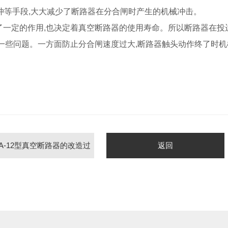
缓冲等手段,大大减少了断路器在分合闸时产生的机械冲击。
定的作用,也决定着真空断路器的使用寿命。所以断路器在投
一些问题。一方面防止分合闸速度过大,断路器触头动作终了时机
8A-12型真空断路器的改造过
返回
程分析