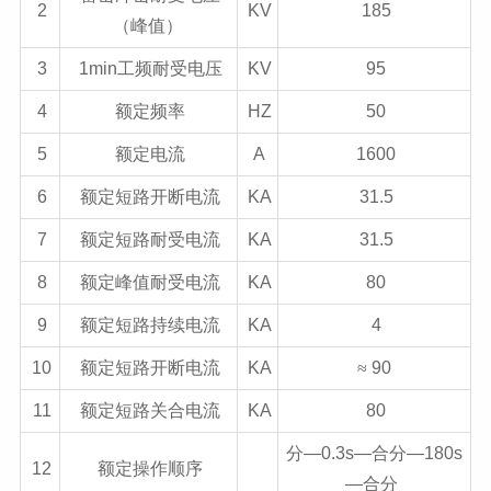
2
KV
185
（峰值）
3
1min工频耐受电压
KV
95
4
额定频率
HZ
50
5
额定电流
A
1600
6
额定短路开断电流
KA
31.5
7
额定短路耐受电流
KA
31.5
8
额定峰值耐受电流
KA
80
9
额定短路持续电流
KA
4
10
额定短路开断电流
KA
≈
90
11
额定短路关合电流
KA
80
分—0.3s—合分—180s
12
额定操作顺序
—合分