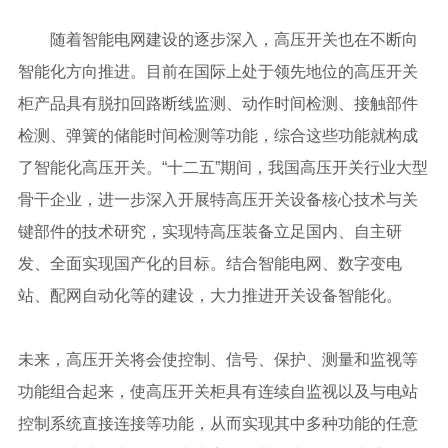
随着智能电网建设的逐步深入，高压开关也在不断向
智能化方向推进。目前在国际上处于领先地位的高压开关
柜产品具有脱扣回路断线监测、动作时间检测、接触部件
检测、弹簧的储能时间检测等功能，综合这些功能就构成
了智能化高压开关。“十二五”期间，我国高压开关行业大型
骨干企业，进一步深入开展特高压开关设备核心技术与关
键部件的技术研究，实现特高压装备立足国内、自主研
发、全面实现国产化的目标。结合智能电网、数字变电
站、配网自动化等的建设，大力推进开关设备智能化。
未来，高压开关将会使控制、信号、保护、测量和监视等
功能组合起来，使高压开关柜具有连续自监视以及与电站
控制系统直接连接等功能，从而实现其中多种功能的任意