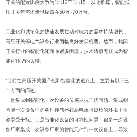
开关的配置比例大致为1比12至1比15，以此推算，智能低
压开关年需求量也应该在50万~70万台。
工业化和城镇化的快速发展拉动对电力的需求持续增长，
高压开关等电气设备行业面临良好发展机遇。然而，我国
开关行业的智能化还面临诸多困境，技术瓶颈无疑成为智
能化转型的关键。
“目前在高压开关国产化和智能化的道路上，主要有以下三
个方面的问题。
一是集成到智能化一次设备的传感器抗干扰问题。集成到
智能一次设备中的各种传感器在高电压强磁场的环境下很
容易受干扰。二是智能化设备的可靠性问题。很多一次设
备厂家集成二次设备厂家的智能元件到一次设备上，导致