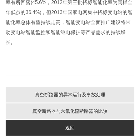
率有所回落(45.6%，2012年第三批招标智能化率为同样全
年低点的36.4%)，但2013年国家电网集中招标变电站的智
能化率总体有望持续走高，智能变电站全面推广建设将带
动变电站智能监控和智能继电保护等产品需求的持续增
长。
真空断路器的异常运行及事故处理
真空断路器与六氟化硫断路器的比较
返回