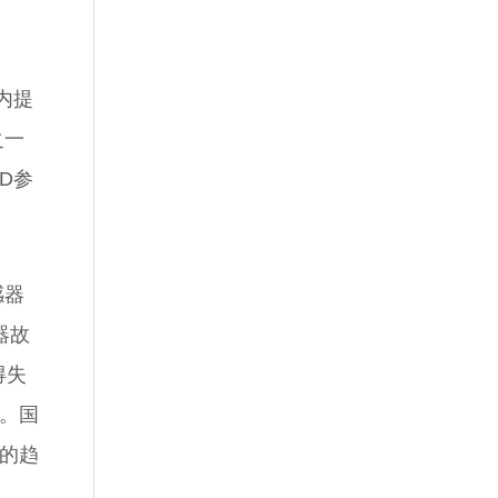
内提
之一
D参
感器
器故
得失
。国
的趋