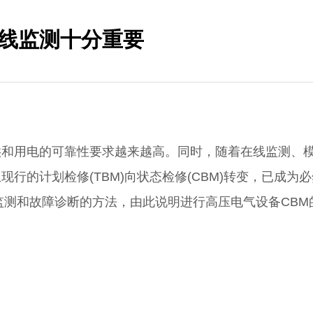
线监测十分重要
供和用电的可靠性要求越来越高。同时，随着在线监测、
行的计划检修(TBM)向状态检修(CBM)转变，已成为
监测和故障诊断的方法，由此说明进行高压电气设备CBM