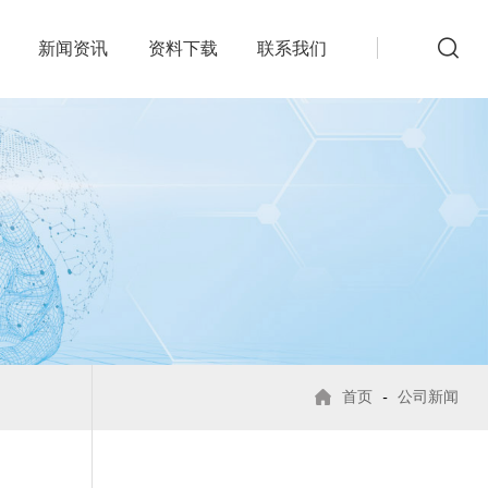
新闻资讯
资料下载
联系我们
首页
-
公司新闻