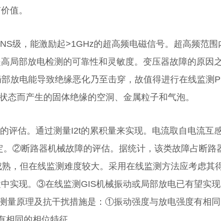
有价值。
NS级，能激励起>1GHz的超高频电磁信号。超高频范围
提高局部放电检测的可靠性和灵敏度。变压器故障的原因
局部放电能导致绝缘恶化乃至击穿，故值得进行在线监测P
陷状态而产生的固体绝缘的空洞、金属粒子和气泡。
的评估。通过测量I2t的累积量来实现。电流取自电流互
定。②断路器机械故障的评估。据统计，该类故障占断路
成熟，但在线监测难度较大。采用在线监测方法应考虑其
中实现。③在线监测GIS机械振动或局部放电已有望实现
，测量原理及抗干扰措施是：①振动强度与放电强度有相同
电有相同的相位特征。