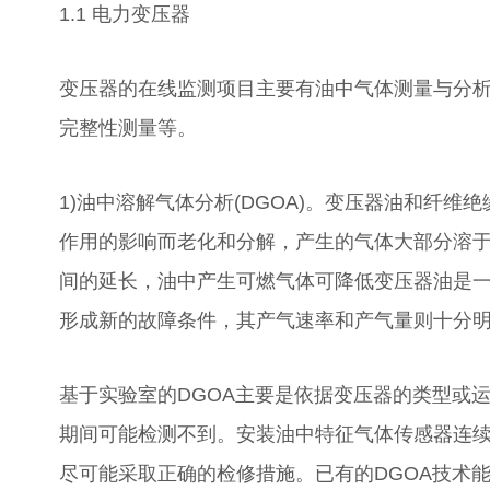
1.1 电力变压器
变压器的在线监测项目主要有油中气体测量与分
完整性测量等。
1)油中溶解气体分析(DGOA)。变压器油和纤
作用的影响而老化和分解，产生的气体大部分溶
间的延长，油中产生可燃气体可降低变压器油是
形成新的故障条件，其产气速率和产气量则十分
基于实验室的DGOA主要是依据变压器的类型或
期间可能检测不到。安装油中特征气体传感器连
尽可能采取正确的检修措施。已有的DGOA技术