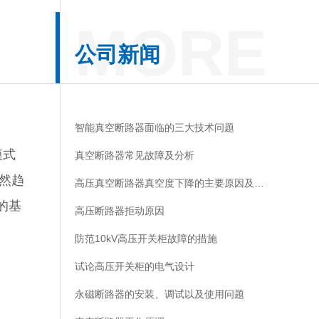
公司新闻
智能真空断路器面临的三大技术问题
模式
真空断路器常见故障及分析
必然趋
高压真空断路器真空度下降的主要原因及预防
的基
高压断路器拒动原因
防范10kV高压开关柜故障的措施
试论高压开关柜的电气设计
永磁断路器的安装、调试以及使用问题