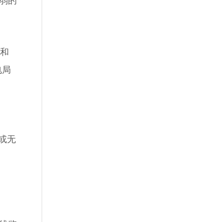
微弱的
统和
电局
或无