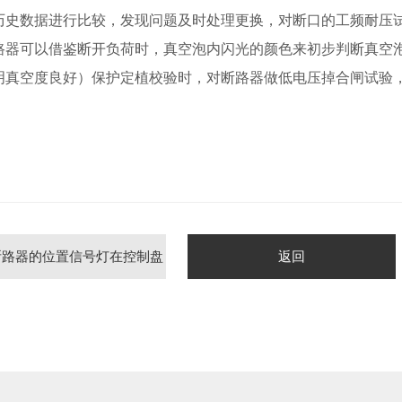
历史数据进行比较，发现问题及时处理更换，对断口的工频耐压
路器可以借鉴断开负荷时，真空泡内闪光的颜色来初步判断真空
明真空度良好）保护定植校验时，对断路器做低电压掉合闸试验
断路器的位置信号灯在控制盘
返回
上的位置规定