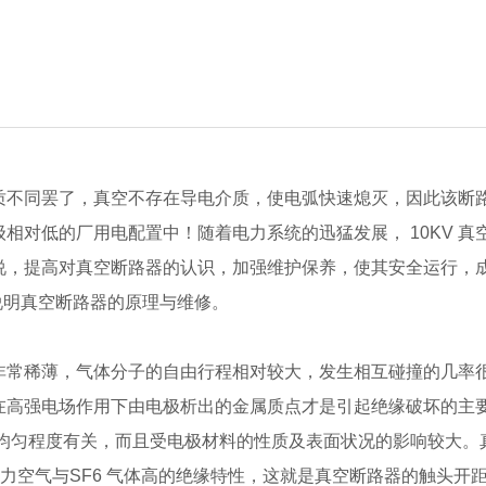
质不同罢了，真空不存在导电介质，使电弧快速熄灭，因此该断
对低的厂用电配置中！随着电力系统的迅猛发展， 10KV 真
说，提高对真空断路器的认识，加强维护保养，使其安全运行，
要说明真空断路器的原理与维修。
非常稀薄，气体分子的自由行程相对较大，发生相互碰撞的几率
在高强电场作用下由电极析出的金属质点才是引起绝缘破坏的主
的均匀程度有关，而且受电极材料的性质及表面状况的影响较大。
压力空气与SF6 气体高的绝缘特性，这就是真空断路器的触头开