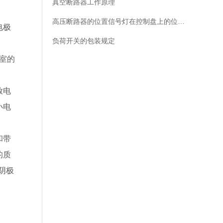
真空断路器工作原理
高压断路器的位置信号灯在控制盘上的位置规定
电极
负荷开关的包装规定
室的
放电
小电
和带
的质
阴极