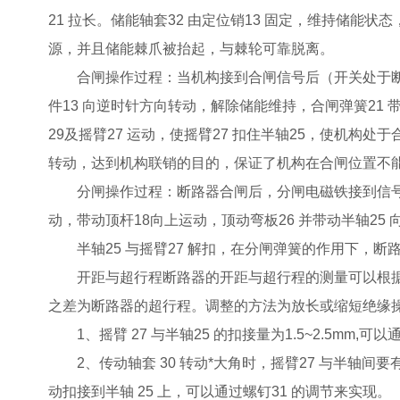
21 拉长。储能轴套32 由定位销13 固定，维持储能状
源，并且储能棘爪被抬起，与棘轮可靠脱离。
合闸操作过程：当机构接到合闸信号后（开关处于断
件13 向逆时针方向转动，解除储能维持，合闸弹簧21 
29及摇臂27 运动，使摇臂27 扣住半轴25，使机构
转动，达到机构联销的目的，保证了机构在合闸位置不
分闸操作过程：断路器合闸后，分闸电磁铁接到信号，
动，带动顶杆18向上运动，顶动弯板26 并带动半轴25
半轴25 与摇臂27 解扣，在分闸弹簧的作用下，
开距与超行程断路器的开距与超行程的测量可以根据
之差为断路器的超行程。调整的方法为放长或缩短绝缘操
1、摇臂 27 与半轴25 的扣接量为1.5~2.5mm,可
2、传动轴套 30 转动*大角时，摇臂27 与半轴间
动扣接到半轴 25 上，可以通过螺钉31 的调节来实现。