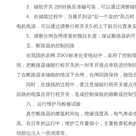
3、辅助开关 2的转换应准确可靠，可以通过调整辅
4、在储能过程中，当棘爪到达*后一个齿的*高点时
电机电源，可以通过调整行程开关5 的上下前后位置来
5、调整分闸合闸弹簧的预拉长度，保证断路器的
五、断路器的控制回路
在我国的农网 35KV标准化变电站中，采用了控
间，把断路器储能行程开关的一对常开接点串联进控制
了在断路器未储能的情况下合闸，合闸回路保持，烧毁
同时，在接线的过程中，要注意储能行程开关接点
回路的电弧击穿行程开关，造成控制保险的熔断或控制
六 、运行维护与检修试验
真空断路器的燃弧时间短，绝缘强度高，电气寿命
高。在日常的运行中，维护工作量很小，主要检查机构
动部位注入一些润滑等。