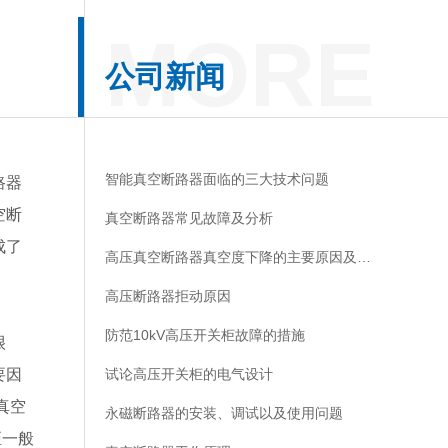
公司新闻
智能真空断路器面临的三大技术问题
路器
空断
真空断路器常见故障及分析
成了
高压真空断路器真空度下降的主要原因及预防
高压断路器拒动原因
防范10kV高压开关柜故障的措施
很
要因
试论高压开关柜的电气设计
真空
永磁断路器的安装、调试以及使用问题
距一般