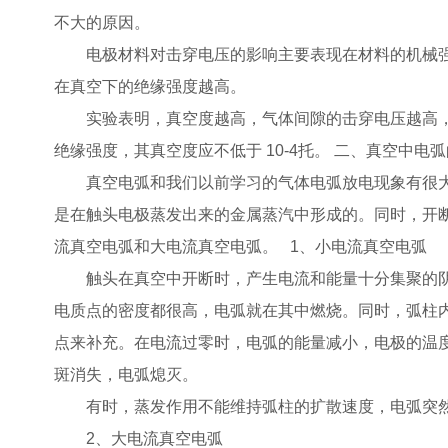
不大的原因。
电极材料对击穿电压的影响主要表现在材料的机械
在真空下的绝缘强度越高。
实验表明，真空度越高，气体间隙的击穿电压越高，但
绝缘强度，其真空度应不低于 10-4托。 二、真空中电
真空电弧和我们以前学习的气体电弧放电现象有很
是在触头电极蒸发出来的金属蒸汽中形成的。同时，开
流真空电弧和大电流真空电弧。 1、小电流真空电弧
触头在真空中开断时，产生电流和能量十分集聚的
电质点的密度都很高，电弧就在其中燃烧。同时，弧柱
点来补充。在电流过零时，电弧的能量减小，电极的温
斑消失，电弧熄灭。
有时，蒸发作用不能维持弧柱的扩散速度，电弧突
2、大电流真空电弧