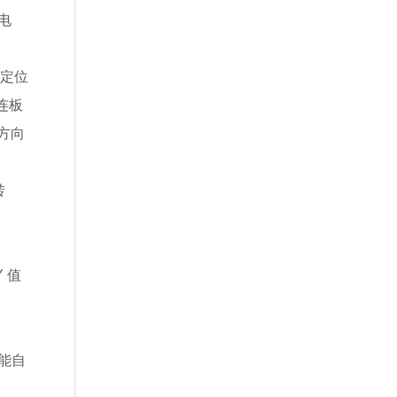
电
动定位
连板
方向
转
 值
 能自