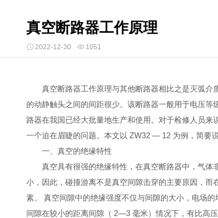
真空断路器工作原理
2022-12-30
1051
真空断路器工作原理与其他断路器相比之是灭弧介
的动静触头之间的间距很少。该断路器一般用于电压等级相
路器在我国已经大批量地生产和使用。对于检修人员来
一个迫在眉睫的问题。本文以 ZW32 — 12 为例，简
一、真空的绝缘特性
真空具有很强的绝缘特性，在真空断路器中，气体
小，因此，碰撞游离不是真空间隙击穿的主要原因，而
素。 真空间隙中的绝缘强度不仅与间隙的大小，电场
间隙在较小的距离间隙（ 2—3 毫米）情况下，有比高