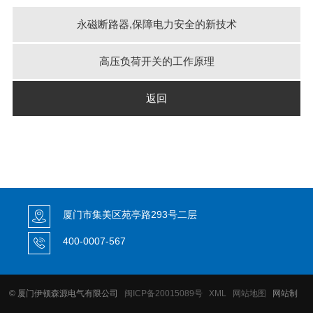
永磁断路器,保障电力安全的新技术
高压负荷开关的工作原理
返回
厦门市集美区苑亭路293号二层
400-0007-567
© 厦门伊顿森源电气有限公司
闽ICP备20015089号
XML
网站地图
网站制