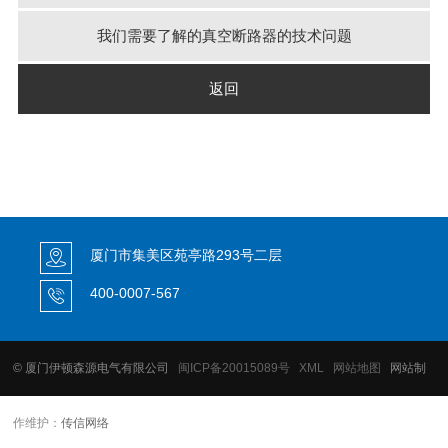
我们需要了解的真空断路器的技术问题
返回
厦门市集美区苑亭路293号二层
400-0007-567
© 厦门伊顿森源电气有限公司
闽ICP备20015089号
XML
网站地图
网站制
作维护：
传信网络