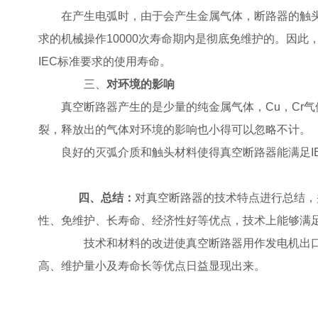
在产生电弧时，由于会产生金属气体，断路器的触头
求的机械操作10000次寿命期内是彻底免维护的。因此
IEC标准要求的使用寿命。
三、
对环境的影响
真空断路器产生的是少量的纯金属气体，Cu，Cr气
裂，释放出的气体对环境的影响也小得可以忽略不计。
良好的灭弧介质和触头材料使得真空断路器能满足IE
四、总结：
对真空断路器的技术特点进行总结，
性、免维护、长寿命、经济性好等优点，技术上能够满
技术和材料的改进使真空断路器用作发电机出口
高、维护量小及寿命长等优点日益显现出来。