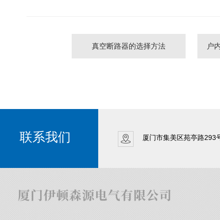
真空断路器的选择方法
户内
联系我们
厦门市集美区苑亭路293