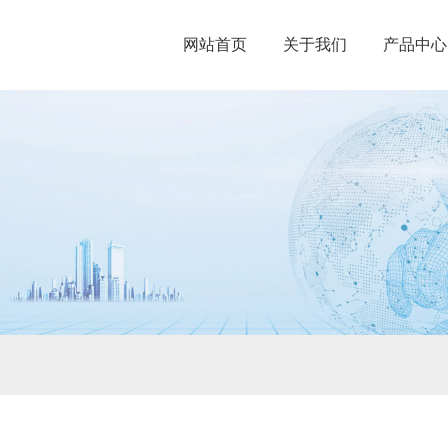
网站首页
关于我们
产品中心