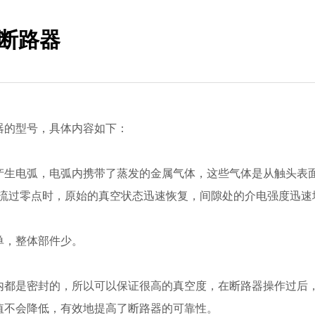
断路器
路器的型号，具体内容如下：
生电弧，电弧内携带了蒸发的金属气体，这些气体是从触头表
电流过零点时，原始的真空状态迅速恢复，间隙处的介电强度迅速
，整体部件少。
都是密封的，所以可以保证很高的真空度，在断路器操作过后
值不会降低，有效地提高了断路器的可靠性。