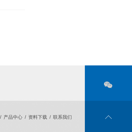
/
产品中心
/
资料下载
/
联系我们