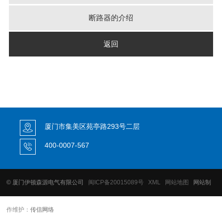
断路器的介绍
返回
厦门市集美区苑亭路293号二层
400-0007-567
© 厦门伊顿森源电气有限公司
闽ICP备20015089号
XML
网站地图
网站制
作维护：
传信网络