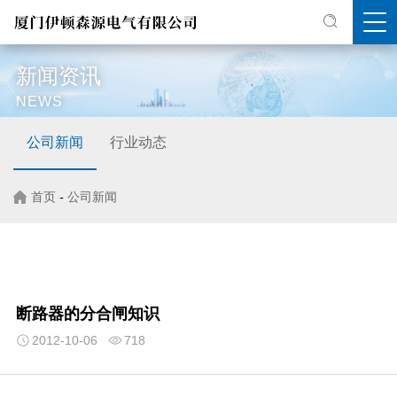
新闻资讯
NEWS
公司新闻
行业动态
首页
-
公司新闻
断路器的分合闸知识
2012-10-06
718