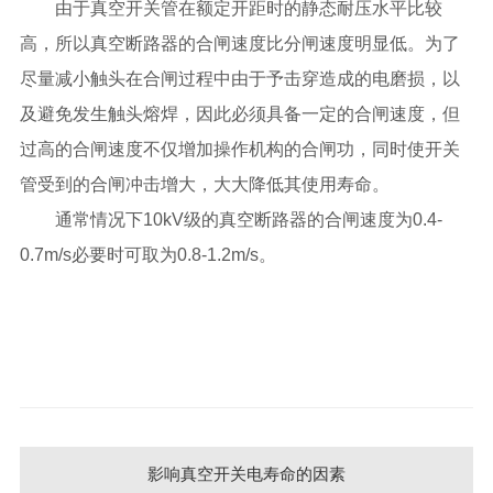
由于真空开关管在额定开距时的静态耐压水平比较
高，所以真空断路器的合闸速度比分闸速度明显低。为了
尽量减小触头在合闸过程中由于予击穿造成的电磨损，以
及避免发生触头熔焊，因此必须具备一定的合闸速度，但
过高的合闸速度不仅增加操作机构的合闸功，同时使开关
管受到的合闸冲击增大，大大降低其使用寿命。
通常情况下10kV级的真空断路器的合闸速度为0.4-
0.7m/s必要时可取为0.8-1.2m/s。
影响真空开关电寿命的因素