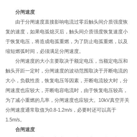
分闸速度
由于分闸速度直接影响电流过零后触头间介质强度恢
复的速度，如果电弧熄灭后，触头间介质强度恢复速度小
于恢复电压，将造成电弧重燃，为了防止电弧重燃，以及
缩短燃弧时间，必须满足分闸速度。
分闸速度的大小主要取决于额定电压，当额定电压和
触头开距一定时，分闸速度的波动范围取决于开断电流的
大小，负载性质，恢复电压等因素，开断电流较大时，分
闸速度也应较大，开断电容电流时，由于恢复电压较高，
为了减小重燃的几率，分闸速度也应较大。10kV真空开关
分闸速度通常取值为0.8-1.2m/s，必要时还可以高于
1.5m/s。
合闸速度