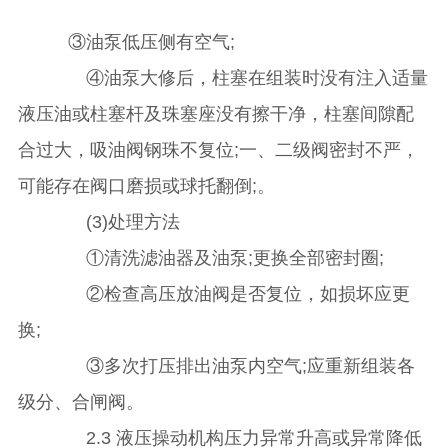
③油泵低压侧有空气;
④油泵大修后，柱塞在组装时没有注入适量
液压油或柱塞杆及珠塞座没有擦干净，柱塞间隙配
合过大，吸油阀钢珠不复位;一、二级阀密封不严，
可能存在阀口磨损或球托翻倒;。
(3)处理方法
①清洗滤油器及油泵;更换全部密封圈;
②检查高压放油阀是否复位，如损坏应更
换;
③多次打压排出油泵内空气;应重新组装各
级分、合闸阀。
2.3 液压操动机构压力异常升高或异常降低