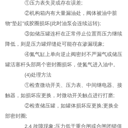
①压力表失灵或存在误差;
②机构箱内有大量漏油处，阀体被油中脏
物“垫起”或胶圈损坏(此时油泵会连续运转);
③如储压罐连杆在正常停止位置而压力继续
降低，则是压力罐焊缝处可能存在渗漏现象;
④氮气缸上单向逆止阀密封不严漏气或储压
罐活塞杆头部两个密封圈损坏，使氮气进入油中。
(4)处理方法
①检查微动开关、压力表、中间继电器、接
触器，如损坏应更换，对微动开关触点进行打磨;
②检查储压罐，如罐体损坏应更换;更换全
部密封圈;
2.4 故障现象;压力低于重合闸或合闸闭锁值