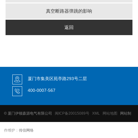
真空断路器弹跳的影响
返回
厦门市集美区苑亭路293号二层
400-0007-567
© 厦门伊顿森源电气有限公司
闽ICP备20015089号
XML
网站地图
网站制
作维护：
传信网络