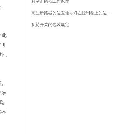
真空断路器工作原理
坏，
高压断路器的位置信号灯在控制盘上的位置规定
负荷开关的包装规定
由此
护开
外，
等。
把导
晚
路器