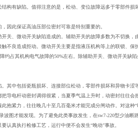
松结构有缺陷。值得注意的是，松动、变位故障远多于零部件损
，因此保证高油压部位密封可靠是特别重要的。
开关、微动开关缺陷造成的。辅助开关的故障多数为不切换，
接触不良造成拒动。微动开关主要是指液压机构等上的联锁、保
故障约占其机构电气故障的50%左右。除辅助开关、微动开关缺陷
。其中包括瓷瓶损坏、连接部位松动，零部件损坏和异物卡涩
把导电杆动密封调得很紧，当夏季气温上升时，动密封往往会
服此抱紧力，往往晚几十至几百毫米才能完成分闸动作。对这种“
波图才能发现。为了避免此类事故发生，在sw7-220型少油断
要认真执行检修工艺，运行中便不会发生“晚动”事故。