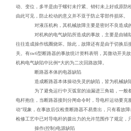
动、变位，多半是由于螺钉未拧紧、销钉未上好或原防
由此可见，防止松动的意义并不亚于防止零部件损坏。
对液压机构，其机械故障主要是密封不良造成的
对机构的电气缺陷所造成的事故，主要是由辅助
往往造成操作线圈烧坏。除此，故障还有是由于切换后
关。有sw6型断路器的事故统计资料表明，其微动开关
机构电气缺陷中比例*大的为二次回路故障。
断路器本体的电器缺陷
造成断路器本体操动失灵的缺陷，皆为机械缺陷
为了避免运行中灭弧室的油漏进三角箱，一般都
电杆抱住，当断路器接到分闸命令时，导电杆运动要克
动”现象，在事故后仅检查断路器不易查出，只有看故障录
检修工艺中已对导电杆的拨出力的允许范围作了规定，只
操作(控制)电源缺陷