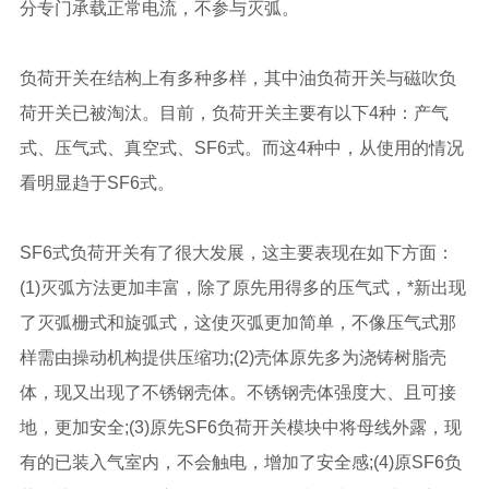
分专门承载正常电流，不参与灭弧。
负荷开关在结构上有多种多样，其中油负荷开关与磁吹负
荷开关已被淘汰。目前，负荷开关主要有以下4种：产气
式、压气式、真空式、SF6式。而这4种中，从使用的情况
看明显趋于SF6式。
SF6式负荷开关有了很大发展，这主要表现在如下方面：
(1)灭弧方法更加丰富，除了原先用得多的压气式，*新出现
了灭弧栅式和旋弧式，这使灭弧更加简单，不像压气式那
样需由操动机构提供压缩功;(2)壳体原先多为浇铸树脂壳
体，现又出现了不锈钢壳体。不锈钢壳体强度大、且可接
地，更加安全;(3)原先SF6负荷开关模块中将母线外露，现
有的已装入气室内，不会触电，增加了安全感;(4)原SF6负