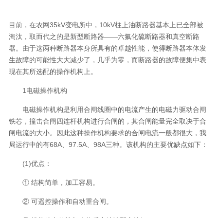
目前，在农网35kV变电所中，10kV柱上油断路器基本上已全部被
淘汰，取而代之的是新型断路器——六氟化硫断路器和真空断路
器。由于这两种断路器本身所具有的卓越性能，使得断路器本体发
生故障的可能性大大减少了，几乎为零，而断路器的故障便集中表
现在其所选配的操作机构上。
1电磁操作机构
电磁操作机构是利用合闸线圈中的电流产生的电磁力驱动合闸
铁芯，撞击合闸四连杆机构进行合闸的，其合闸能量完全取决于合
闸电流的大小。因此这种操作机构要求的合闸电流一般都很大，我
局运行中的有68A、97.5A、98A三种。该机构的主要优缺点如下：
(1)优点：
① 结构简单，加工容易。
② 可遥控操作和自动重合闸。