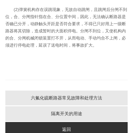
(2)弹簧机构存在误跳现象，无故自动跳闸，且跳闸后分闸不到
位，合、分闸指针指在合、分位置中间，因此，无法确认断路器是
否确已分开，动静触头开距是否符合要求，不得已只好用上一级断
路器将其切除，造成暂时的大面积停电。分闸不到位，又使机构内
的合、分闸机械闭锁装置打不开，从而电动、手动均合不上闸，必
须进行停电处理，延误了送电时间，将事故扩大。
六氟化硫断路器常见故障和处理方法
隔离开关的用途
返回