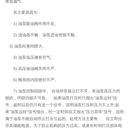
体或漏气。
其主要原因为：
1) 油泵吸油阀作用不良。
2) 滤油器不畅、油泵进油管路不畅。
3) 油泵柱塞间隙大。
4) 油泵低压侧有空气。
5) 高压放油阀关闭不严。
6) 阀系统内部密封不严。
7) 油泵控制回路中。 自动停泵接点打不开、有油泵高压力闭
锁的，闭锁功能不可靠。 如果油泵打压时只报出"油泵运转"信
号，超时以后仍只有这一个信号，说明油泵打压时压力不上升;如
果"油泵运转"信号报出，经一定时间后又报出"压力异常"信号，说明
属于油泵不能自动停止打压引起的。处理方法主要有： 应立即拉
开其储能电源。为了防止机构的压力过高，或者长时间打压损坏电