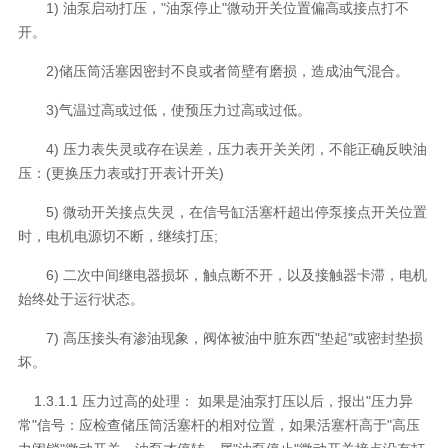
1) 油泵启动打压，"油泵停止"微动开关位置偏高或接点打不
开。
2)储压筒活塞因密封不良或者筒壁有磨损，造成油气混合。
3)气温过高或过低，使预压力过高或过低。
4) 压力表失灵或存在误差，压力表开关关闭，不能正确反映油
压：(更换压力表或打开表计开关)
5) 微动开关接点失灵，在信号缸活塞杆超出停泵接点开关位置
时，电机电源切不断，继续打压;
6) 二次中间继电器损坏，触点断不开，以及接触器卡滞，电机
始终处于运行状态。
7) 高压接头有渗油现象，阀体被油中脏东西"垫起"或密封垫损
坏。
1.3.1.1 压力过高的处理： 如果是油泵打压以后，报出"压力异
常"信号：应检查储压筒活塞杆的相对位置，如果活塞杆高于"高压