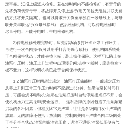
定牢靠。汇报上级派人检修。若在短时间内不能检修好，有旁母的
先将负荷倒旁母带，将故障开关停止运行(用刀闸拉无阻抗并联支路
的方法将开关隔离)。也可以将该开关倒至单独在一段母线上，与母
联开关串联运行(双母线接线)，然后检修机构。可以停电检修时，
尽量停电。不能停电时，带电检修机构。
2)停电检修处理完毕时，应先启动油泵打压至正常工作压力，
再进行一次合闸操作(可以用手打合闸铁心顶杆)，使机构阀系统处
于合闸保持状态，才能去掉卡板，装上操作保险。这样可以防止在
油泵打压时，油压上升过程中出现慢分闸;去掉卡板时，应先检查卡
板不受力，这样说明机构已处于合闸保持状态。
1.2 油泵打压时间超过规定 油泵打压储能时，一般规定压力
从零上升到正常工作压力时间不应超过3分钟。如果油泵长时间打
压，可能会烧坏电动机;如果在油泵打压时自动停泵接点打不开，会
使机构压力过高.影响安全运行。 这种故障的原因包括了油泵频繁
启动的各种因素，但程度比它更严重，往往是各级阀门发生严重的
渗漏。见的故障还包括：放油阀、控制阀关闭不严或合闸二级阀处
于半分半合状态;油泵的吸油管压扁，进油不通畅;油泵低压侧有气