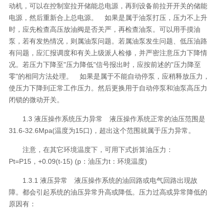
动机，可以在控制室拉开储能总电源，再到设备前拉开开关的储能
电源，然后重新合上总电源。 如果是属于油泵打压，压力不上升
时，应先检查高压放油阀是否关严，再检查油泵。可以用手摸油
泵，若有发热情况，则属油泵问题。若属油泵发生问题、低压油路
有问题，应汇报调度和有关上级派人检修，并严密注意压力下降情
况。若压力下降至"压力降低"信号报出时，应按前述的"压力降至
零"的相同方法处理。 如果是属于不能自动停泵，应稍释放压力，
使压力下降到正常工作压力。然后更换用于自动停泵和油泵高压力
闭锁的微动开关。
1.3 液压操作系统压力异常 液压操作系统正常的油压范围是
31.6-32.6Mpa(温度为15口)，超出这个范围就属于压力异常。
注意，在其它环境温度下，可用下式折算油压力：
Pt=P15，+0.09(t-15) (p：油压力t：环境温度)
1.3.1 液压异常 液压操作系统的油回路或电气回路出现故
障。都会引起系统的油压异常升高或降低。压力过高或异常降低的
原因有：