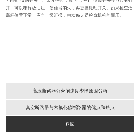
力闭锁"微动开关，油泵才停转，属"油泵停止"微动开关接点没有打
开：可以稍释放油压，使信号消失，再更换微动开关。如果检查活
塞杆位置正常，应向上级汇报，由检修人员检查机构的预压。
高压断路器分合闸速度变慢原因分析
真空断路器与六氟化硫断路器的优点和缺点
返回