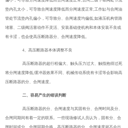
偏小，可导致分闸速度降低而合闸速度正常;合闸二级下锥阀处节流
垫内孔太小，可导致合闸速度降低而分闸速度正常;工作缸与合闸油
管处节流垫内孔偏小，可导致分、合闸速度均偏低;如液压机构管路
堵塞、二级阀活塞动作不灵活、安装基础使机构和本体安装不良或
有卡涩，也会使
高压断路器
分、合闸速度降低。
4、
高压断路器
本体调整不良
高压断路器
的超行程偏大、触头压力过大、触指抱得过死
将分闸速度降低;缓冲器效果不同、机械传动系统有卡涩等会影响
高
压断路器
的分、合闸速度。
二、容易产生的错误判断
高压断路器
的分、合闸速度与其固有分、合闸时间及分、
合闸同期间有着一定的联系。一些现场修试人员认为，固有分、合
闸时间或分、合闸同期合格，
高压断路器
的分、合闸速度就不会出