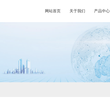
网站首页
关于我们
产品中心