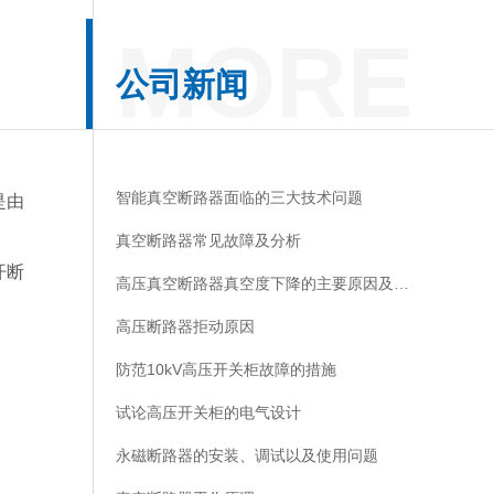
公司新闻
智能真空断路器面临的三大技术问题
是由
真空断路器常见故障及分析
开断
高压真空断路器真空度下降的主要原因及预防
高压断路器拒动原因
防范10kV高压开关柜故障的措施
试论高压开关柜的电气设计
永磁断路器的安装、调试以及使用问题